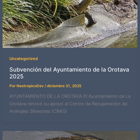
Uncategorized
Subvención del Ayuntamiento de la Orotava
2025
Por
NeotropicoDev
/
diciembre 31, 2025
AYUNTAMIENTO DE LA OROTAVA El Ayuntamiento de La
Orotava renovó su apoyo al Centro de Recuperación de
Animales Silvestres (CRAS)