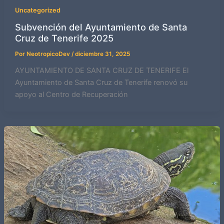
Uncategorized
Subvención del Ayuntamiento de Santa
Cruz de Tenerife 2025
Por
NeotropicoDev
/
diciembre 31, 2025
AYUNTAMIENTO DE SANTA CRUZ DE TENERIFE El
Ayuntamiento de Santa Cruz de Tenerife renovó su
apoyo al Centro de Recuperación