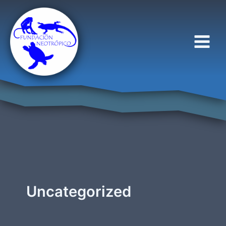
Ir
al
contenido
Uncategorized