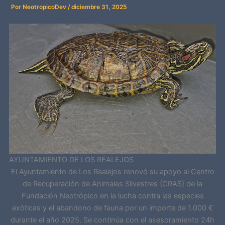
Por
NeotropicoDev
/
diciembre 31, 2025
AYUNTAMIENTO DE LOS REALEJOS
El Ayuntamiento de Los Realejos renovó su apoyo al Centro
de Recuperación de Animales Silvestres (CRAS) de la
Fundación Neotrópico en la lucha contra las especies
exóticas y el abandono de fauna por un importe de 1.000 €
durante el año 2025. Se continúa con el asesoramiento 24h