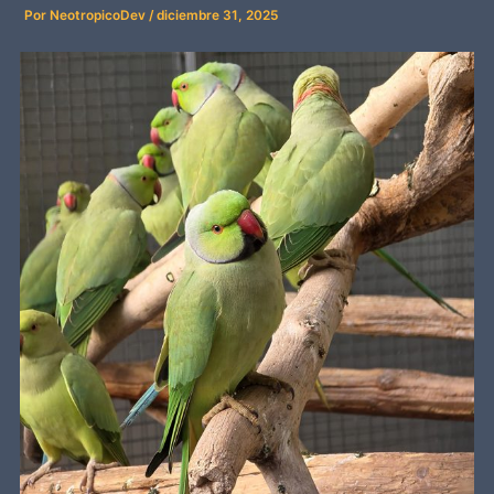
Por
NeotropicoDev
/
diciembre 31, 2025