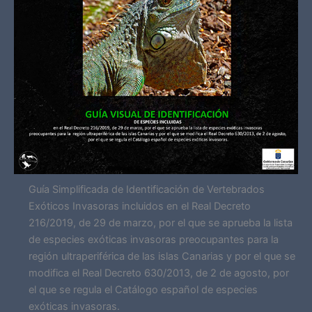
Guía Simplificada de Identificación de Vertebrados
Exóticos Invasoras incluidos en el Real Decreto
216/2019, de 29 de marzo, por el que se aprueba la lista
de especies exóticas invasoras preocupantes para la
región ultraperiférica de las islas Canarias y por el que se
modifica el Real Decreto 630/2013, de 2 de agosto, por
el que se regula el Catálogo español de especies
exóticas invasoras.