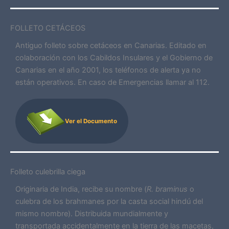
FOLLETO CETÁCEOS
Antiguo folleto sobre cetáceos en Canarias. Editado en
colaboración con los Cabildos Insulares y el Gobierno de
Canarias en el año 2001, los teléfonos de alerta ya no
están operativos. En caso de Emergencias llamar al 112.
Ver el Documento
Folleto culebrilla ciega
Originaria de India, recibe su nombre (
R. braminus
o
culebra de los brahmanes por la casta social hindú del
mismo nombre). Distribuida mundialmente y
transportada accidentalmente en la tierra de las macetas,