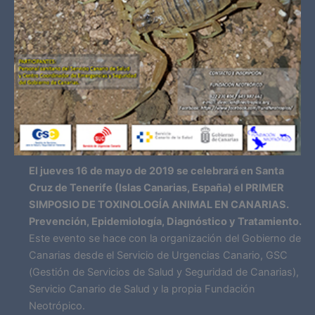
El jueves 16 de mayo de 2019 se celebrará en Santa
Cruz de Tenerife (Islas Canarias, España) el PRIMER
SIMPOSIO DE TOXINOLOGÍA ANIMAL EN CANARIAS.
Prevención, Epidemiología, Diagnóstico y Tratamiento.
Este evento se hace con la organización del Gobierno de
Canarias desde el Servicio de Urgencias Canario, GSC
(Gestión de Servicios de Salud y Seguridad de Canarias),
Servicio Canario de Salud y la propia Fundación
Neotrópico.