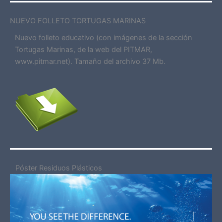
NUEVO FOLLETO TORTUGAS MARINAS
Nuevo folleto educativo (con imágenes de la sección
Tortugas Marinas, de la web del PITMAR,
www.pitmar.net). Tamaño del archivo 37 Mb.
Póster Residuos Plásticos