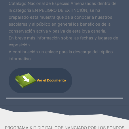
Catálogo Nacional de Especies Amenazadas dentro de
la categoría EN PELIGRO DE EXTINCIÓN, se ha
preparado esta muestra que da a conocer a nuestros
escolares y al público en general los beneficios de la
conservación activa y pasiva de esta joya canaria.
En breve más información sobre las fechas y lugares de
exposición.
A continuación un enlace para la descarga del tríptico
informativo
Ver el Documento
PROGRAMA KIT DIGITAL COFINANCIADO POR LOS FONDOS