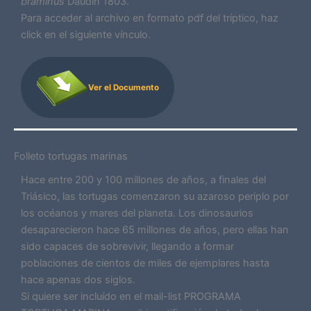
braminus
Daudin 1803.
Para acceder al archivo en formato pdf del tríptico, haz
click en el siguiente vínculo.
Ver el Documento
Folleto tortugas marinas
Hace entre 200 y 100 millones de años, a finales del
Triásico, las tortugas comenzaron su azaroso periplo por
los océanos y mares del planeta. Los dinosaurios
desaparecieron hace 65 millones de años, pero ellas han
sido capaces de sobrevivir, llegando a formar
poblaciones de cientos de miles de ejemplares hasta
hace apenas dos siglos.
Si quiere ser incluído en el mail-list PROGRAMA