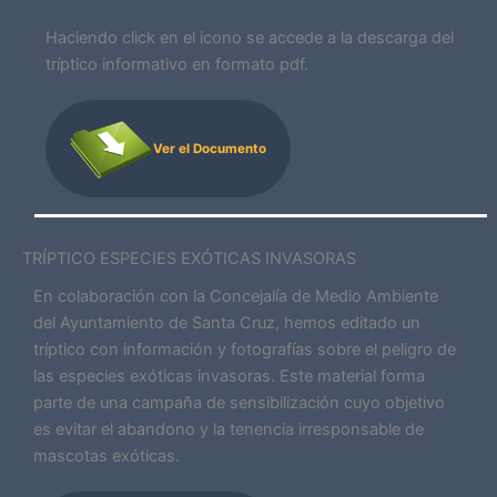
Haciendo click en el icono se accede a la descarga del
tríptico informativo en formato pdf.
Ver el Documento
TRÍPTICO ESPECIES EXÓTICAS INVASORAS
En colaboración con la Concejalía de Medio Ambiente
del Ayuntamiento de Santa Cruz, hemos editado un
tríptico con información y fotografías sobre el peligro de
las especies exóticas invasoras. Este material forma
parte de una campaña de sensibilización cuyo objetivo
es evitar el abandono y la tenencia irresponsable de
mascotas exóticas.