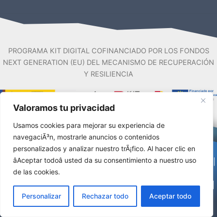
PROGRAMA KIT DIGITAL COFINANCIADO POR LOS FONDOS
NEXT GENERATION (EU) DEL MECANISMO DE RECUPERACIÓN
Y RESILIENCIA
Valoramos tu privacidad
Usamos cookies para mejorar su experiencia de
navegaciÃ³n, mostrarle anuncios o contenidos
personalizados y analizar nuestro trÃ¡fico. Al hacer clic en
âAceptar todoâ usted da su consentimiento a nuestro uso
Aviso Legal
|
Accesibilidad
|
Mapa del sitio
|
Políticas de cookies
|
de las cookies.
Política de Privacidad
Todos los derechos reservados © 2026 Fundación Neotrópico |
Personalizar
Rechazar todo
Aceptar todo
Desarrollado por
VRock