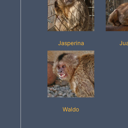
Jasperina
Jua
Waldo