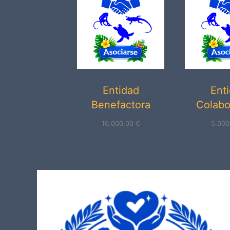
Entidad
Ent
Benefactora
Colabo
10.000,00
€
5.00