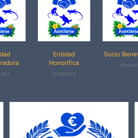
idad
Entidad
Socio Bene
radora
Honorifica
250,00
€
0,00
€
15.000,00
€