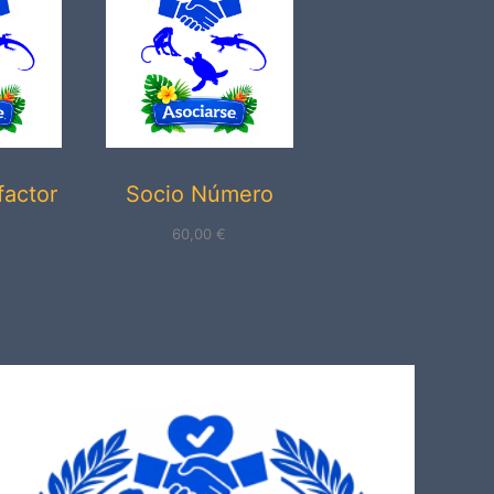
factor
Socio Número
60,00
€