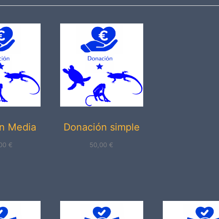
n Media
Donación simple
,00
€
50,00
€