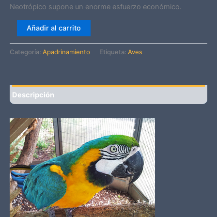
Neotrópico supone un enorme esfuerzo económico.
Capitán
Añadir al carrito
Morgan
cantidad
Categoría:
Apadrinamiento
Etiqueta:
Aves
Descripción