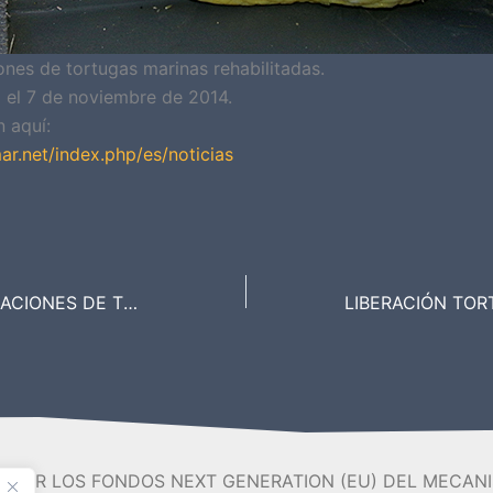
ones de tortugas marinas rehabilitadas.
 el 7 de noviembre de 2014.
 aquí:
ar.net/index.php/es/noticias
PRÓXIMAS LIBERACIONES DE TORTUGAS MARINAS REHABILITADAS
O POR LOS FONDOS NEXT GENERATION (EU) DEL MECANI