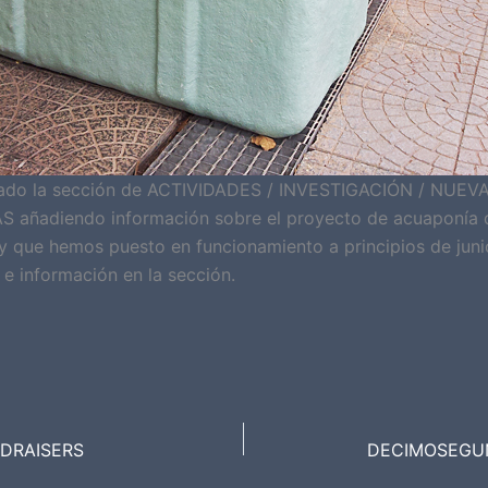
ado la sección de ACTIVIDADES / INVESTIGACIÓN / NUEV
añadiendo información sobre el proyecto de acuaponía 
y que hemos puesto en funcionamiento a principios de juni
 e información en la sección.
DRAISERS
DECIMOSEGUN